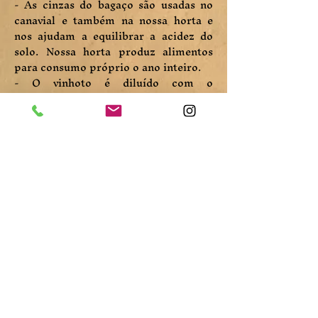
- As cinzas do bagaço são usadas no
canavial e também na nossa horta e
nos ajudam a equilibrar a acidez do
solo. Nossa horta produz alimentos
para consumo próprio o ano inteiro.
- O vinhoto é diluído com o
reaproveitamento da água usada na
área do engarrafamento. Depois é
usado na fertirrigação da cana.
- As capinas são todas manuais.
- As águas de Ipoema, de tão boas,
dispensam qualquer tipo de elemento
químico para correção. Elas passam
apenas por tratamento ultravioleta,
para garantir ainda mais pureza ao
processo de produção.
- Toda a água usada no resfriamento
do alambique recircula em um sistema
fechado projetado exclusivamente
para a Mineiriana, o que resulta em
redução drástica do dispêndio de água.