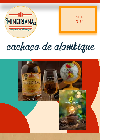
ME
NU